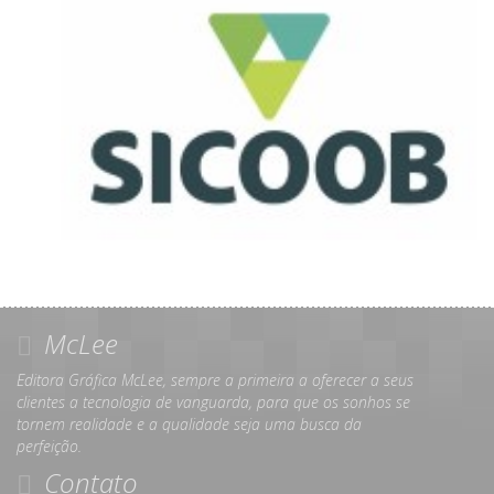
McLee
Editora Gráfica McLee, sempre a primeira a oferecer a seus
clientes a tecnologia de vanguarda, para que os sonhos se
tornem realidade e a qualidade seja uma busca da
perfeição.
Contato